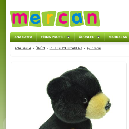
ANA SAYFA
FİRMA PROFİLİ
ÜRÜNLER
MARKALAR
ANA SAYFA
ÜRÜN
PELUŞ OYUNCAKLAR
Ayı 18 cm