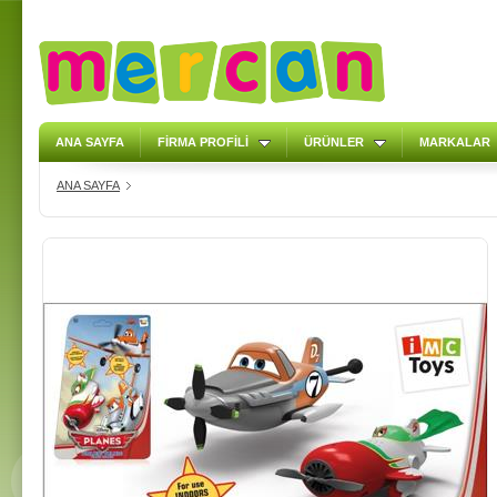
ANA SAYFA
FİRMA PROFİLİ
ÜRÜNLER
MARKALAR
ANA SAYFA