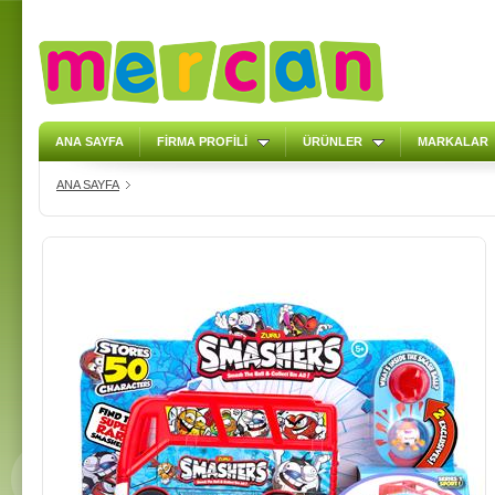
ANA SAYFA
FİRMA PROFİLİ
ÜRÜNLER
MARKALAR
ANA SAYFA